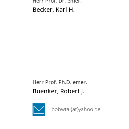
Herr Prof. Dr. emer.
Becker
, Karl H.
Herr Prof. Ph.D. emer.
Buenker
, Robert J.
bobwtal{at}yahoo.de