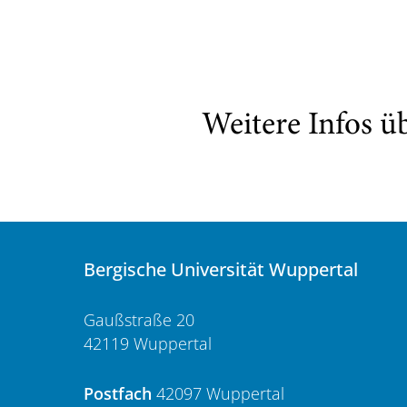
Weitere Infos ü
Bergische Universität Wuppertal
Gaußstraße 20
42119 Wuppertal
Postfach
42097 Wuppertal