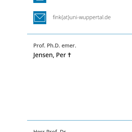
fink{at}uni-wuppertal.de
Prof. Ph.D. emer.
Jensen
, Per †
Herr Prof. Dr.