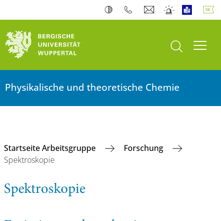
Suche öffnen
Navi
Physikalische und theoretische Chemie
Startseite Arbeitsgruppe
Forschung
Spektroskopie
Spektroskopie