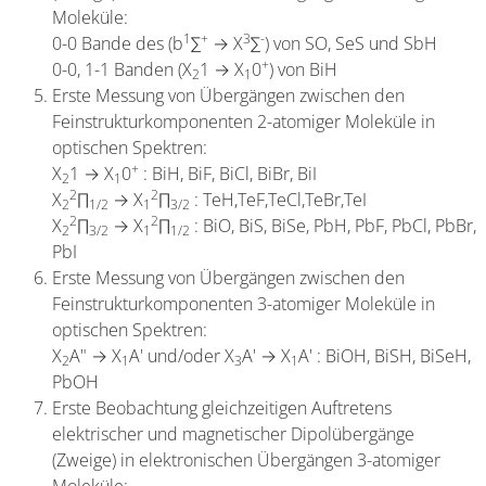
Moleküle:
1
+
3
-
0-0 Bande des (b
∑
→ X
∑
) von SO, SeS und SbH
+
0-0, 1-1 Banden (X
1 → X
0
) von BiH
2
1
Erste Messung von Übergängen zwischen den
Feinstrukturkomponenten 2-atomiger Moleküle in
optischen Spektren:
+
X
1 → X
0
: BiH, BiF, BiCl, BiBr, BiI
2
1
2
2
X
∏
→ X
∏
: TeH,TeF,TeCl,TeBr,TeI
2
1/2
1
3/2
2
2
X
∏
→ X
∏
: BiO, BiS, BiSe, PbH, PbF, PbCl, PbBr,
2
3/2
1
1/2
PbI
Erste Messung von Übergängen zwischen den
Feinstrukturkomponenten 3-atomiger Moleküle in
optischen Spektren:
X
A" → X
A' und/oder X
A' → X
A' : BiOH, BiSH, BiSeH,
2
1
3
1
PbOH
Erste Beobachtung gleichzeitigen Auftretens
elektrischer und magnetischer Dipolübergänge
(Zweige) in elektronischen Übergängen 3-atomiger