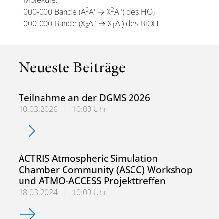
Moleküle:
2
2
000-000 Bande (A
A' → X
A") des HO
2
000-000 Bande (X
A" → X
A') des BiOH
2
1
Neueste Beiträge
Teilnahme an der DGMS 2026
10.03.2026
|
10:00 Uhr
Teilnahme an der DGMS 2026
ACTRIS Atmospheric Simulation
Chamber Community (ASCC) Workshop
und ATMO-ACCESS Projekttreffen
18.03.2024
|
10:00 Uhr
ACTRIS Atmospheric Simulation Chamber Community (AS