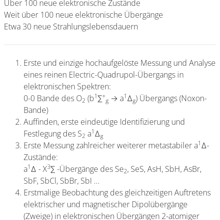
Über 100 neue elektronische Zustände
Weit über 100 neue elektronische Übergänge
Etwa 30 neue Strahlungslebensdauern
Erste und einzige hochaufgelöste Messung und Analyse
eines reinen Electric-Quadrupol-Übergangs in
elektronischen Spektren:
1
+
1
0-0 Bande des O
(b
∑
→ a
Δ
) Übergangs (Noxon-
2
g
g
Bande)
Auffinden, erste eindeutige Identifizierung und
1
Festlegung des S
a
Δ
2
g
1
Erste Messung zahlreicher weiterer metastabiler a
Δ-
Zustände:
1
3
a
Δ - X
∑ -Übergänge des Se
, SeS, AsH, SbH, AsBr,
2
SbF, SbCl, SbBr, SbI ...
Erstmalige Beobachtung des gleichzeitigen Auftretens
elektrischer und magnetischer Dipolübergänge
(Zweige) in elektronischen Übergängen 2-atomiger