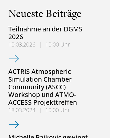
Neueste Beiträge
Teilnahme an der DGMS
2026
10.03.2026
|
10:00 Uhr
Teilnahme an der DGMS 2026
ACTRIS Atmospheric
Simulation Chamber
Community (ASCC)
Workshop und ATMO-
ACCESS Projekttreffen
18.03.2024
|
10:00 Uhr
ACTRIS Atmospheric Simulation Chamber Communi
Michelle Rajkovic gewinnt