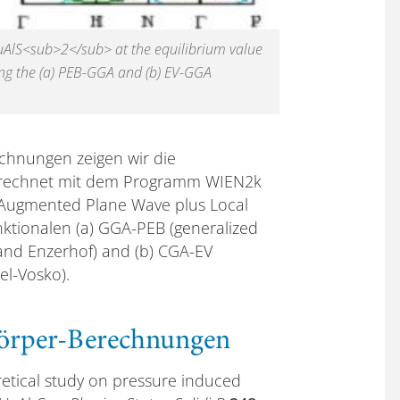
CuAlS<sub>2</sub> at the equilibrium value
sing the (a) PEB-GGA and (b) EV-GGA
echnungen zeigen wir die
erechnet mit dem Programm WIEN2k
 Augmented Plane Wave plus Local
ktionalen (a) GGA-PEB (generalized
and Enzerhof) and (b) CGA-EV
el-Vosko).
körper-Berechnungen
retical study on pressure induced