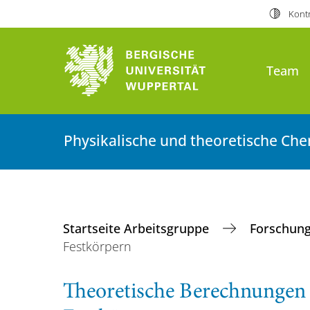
Kontr
Team
Physikalische und theoretische Ch
Startseite Arbeitsgruppe
Forschun
Festkörpern
Theoretische Berechnungen 