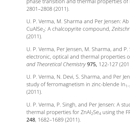
phase transition and thermal properties of
2801–2808 (2011).
U. P. Verma, M. Sharma and Per Jensen: Ab i
CuAlSe
: A chalcopyrite compound,
Zeitschr
2
(2011).
U. P. Verma, Per Jensen, M. Sharma, and P. Si
electronic, optical and thermal properties o
and Theoretical Chemistry
975,
122-127 (201
U. P. Verma, N. Devi, S. Sharma, and Per Jens
study of ferromagnetism in zinc-blende In
1−
(2011).
U. P. Verma, P. Singh, and Per Jensen: A stud
thermal properties for ZnAl
Se
using the 
2
4
248
, 1682–1689 (2011).