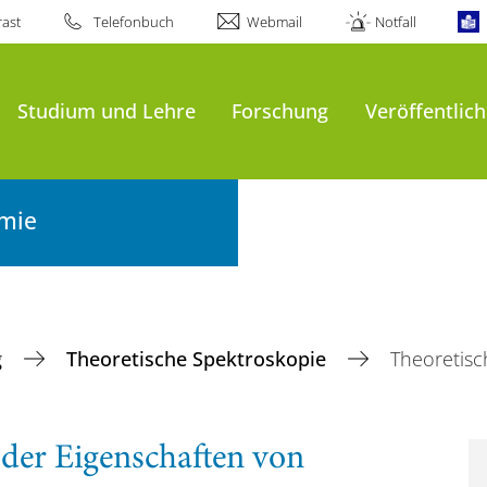
ast
Telefonbuch
Webmail
Notfall
Studium und Lehre
Forschung
Veröffentlic
emie
g
Theoretische Spektroskopie
Theoretisc
der Eigenschaften von