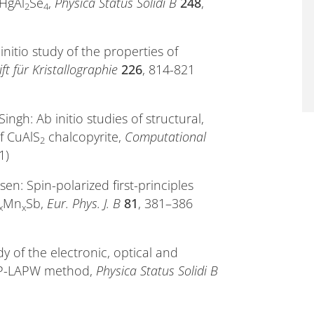
 HgAl
Se
,
Physica Status Solidi B
248
,
2
4
nitio study of the properties of
ift für Kristallographie
226
, 814-821
ngh: Ab initio studies of structural,
f CuAlS
chalcopyrite,
Computational
2
1)
en: Spin-polarized first-principles
Mn
Sb,
Eur. Phys. J. B
81
, 381–386
x
x
y of the electronic, optical and
FP-LAPW method,
Physica Status Solidi B