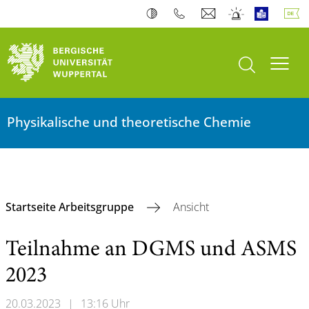
Suche öffnen
Navi
Physikalische und theoretische Chemie
Startseite Arbeitsgruppe
Ansicht
Teilnahme an DGMS und ASMS
2023
20.03.2023
|
13:16 Uhr