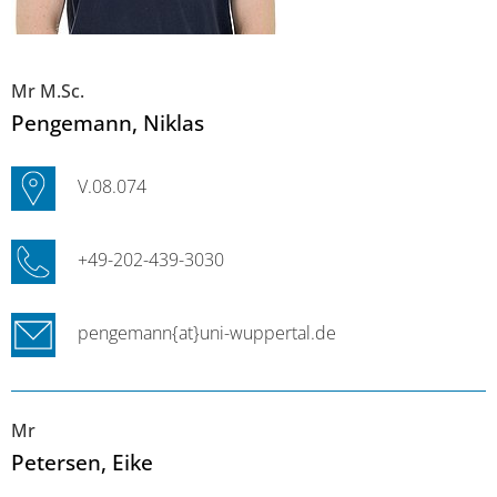
Mr M.Sc.
Pengemann
, Niklas
V.08.074
+49-202-439-3030
pengemann{at}uni-wuppertal.de
Mr
Petersen
, Eike