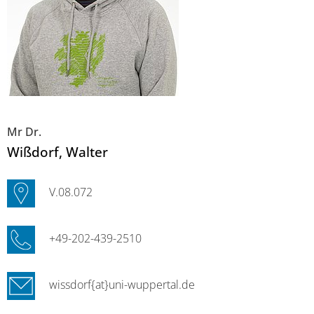
Mr Dr.
Wißdorf
, Walter
V.08.072
+49-202-439-2510
wissdorf{at}uni-wuppertal.de