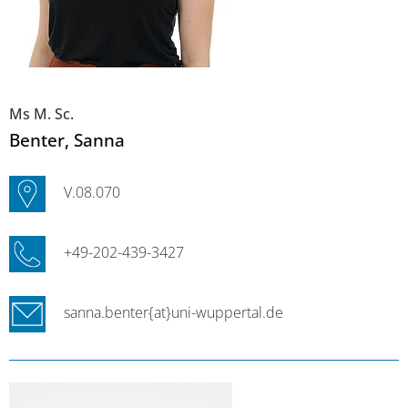
Ms M. Sc.
Benter
, Sanna
V.08.070
+49-202-439-3427
sanna.benter{at}uni-wuppertal.de