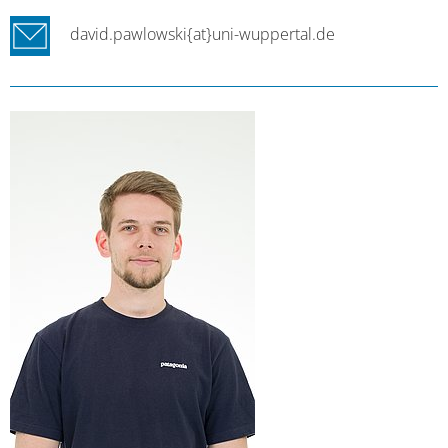
david.pawlowski{at}uni-wuppertal.de