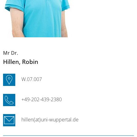
Mr Dr.
Hillen
, Robin
W.07.007
+49-202-439-2380
hillen{at}uni-wuppertal.de