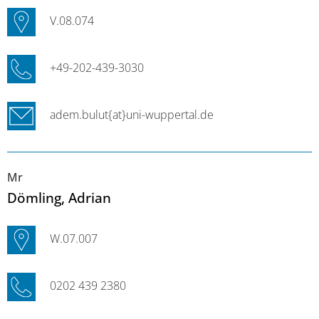
V.08.074
+49-202-439-3030
adem.bulut{at}uni-wuppertal.de
Mr
Dömling
, Adrian
W.07.007
0202 439 2380