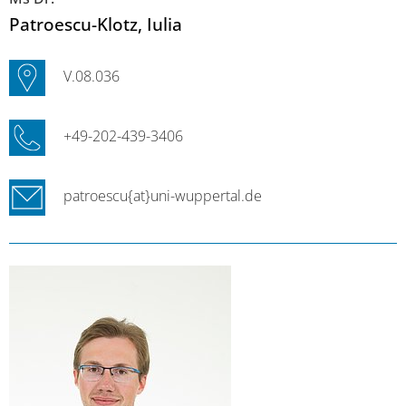
Patroescu-Klotz
, Iulia
V.08.036
+49-202-439-3406
patroescu{at}uni-wuppertal.de