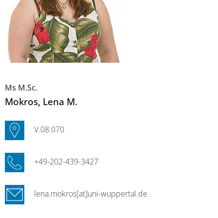
Ms M.Sc.
Mokros
, Lena M.
V.08.070
+49-202-439-3427
lena.mokros[at]uni-wuppertal.de