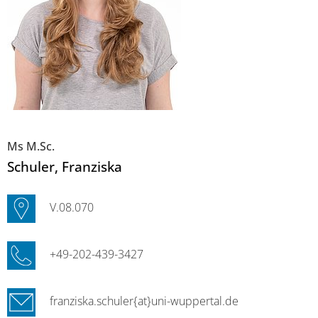
Ms M.Sc.
Schuler
, Franziska
V.08.070
+49-202-439-3427
franziska.schuler{at}uni-wuppertal.de