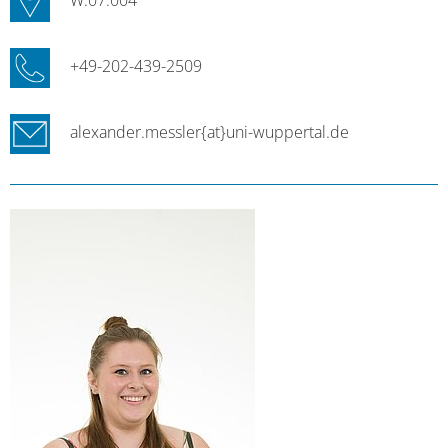
W.07.004
+49-202-439-2509
alexander.messler{at}uni-wuppertal.de