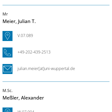
Mr
Meier
, Julian T.
V.07.089
+49-202-439-2513
julian.meier[at]uni-wuppertal.de
M.Sc.
Meßler
, Alexander