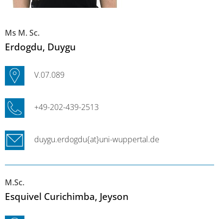
Ms M. Sc.
Erdogdu
, Duygu
V.07.089
+49-202-439-2513
duygu.erdogdu{at}uni-wuppertal.de
M.Sc.
Esquivel Curichimba
, Jeyson