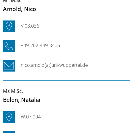
Mr M.Sc.
Arnold
, Nico
V.08.036
+49-202-439-3406
nico.arnold[at]uni-wuppertal.de
Ms M.Sc.
Belen
, Natalia
W.07.004