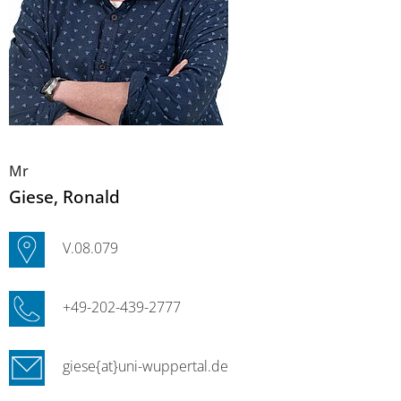
Mr
Giese
, Ronald
V.08.079
+49-202-439-2777
giese{at}uni-wuppertal.de