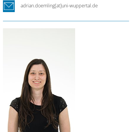
adrian.doemling[at]uni-wuppertal.de